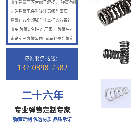
保障质量的呢？
山东弹簧厂家带你了解-汽车弹簧有哪
些种类？汽车弹簧种类介绍
选购弹簧配件时该注意哪些事项
弹簧在各个领域有什么样的效果？
山东 弹簧定制生产厂家 —弹簧生产
研发【图】
青岛定制弹簧公司_青岛即墨弹簧定
制_青岛定制弹簧找哪家
咨询服务热线：
137-0898-7582
二十六年
专业弹簧定制专家
弹簧定制 优选材质 品质承诺