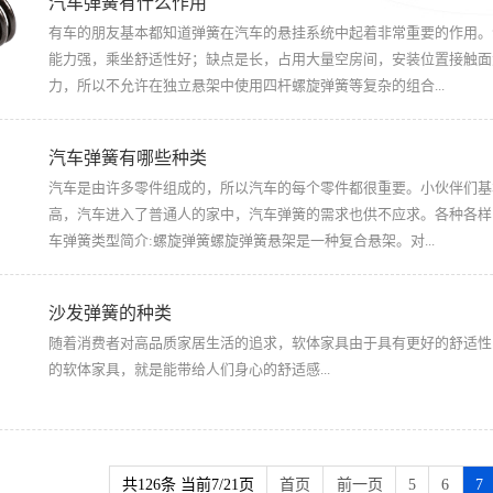
汽车弹簧有什么作用
有车的朋友基本都知道弹簧在汽车的悬挂系统中起着非常重要的作用。
能力强，乘坐舒适性好；缺点是长，占用大量空房间，安装位置接触面
力，所以不允许在独立悬架中使用四杆螺旋弹簧等复杂的组合...
汽车弹簧有哪些种类
汽车是由许多零件组成的，所以汽车的每个零件都很重要。小伙伴们基
高，汽车进入了普通人的家中，汽车弹簧的需求也供不应求。各种各样
车弹簧类型简介:螺旋弹簧螺旋弹簧悬架是一种复合悬架。对...
沙发弹簧的种类
随着消费者对高品质家居生活的追求，软体家具由于具有更好的舒适性
的软体家具，就是能带给人们身心的舒适感...
共126条 当前7/21页
首页
前一页
5
6
7