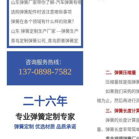
保障质量的呢？
山东弹簧厂家带你了解-汽车弹簧有哪
些种类？汽车弹簧种类介绍
选购弹簧配件时该注意哪些事项
弹簧在各个领域有什么样的效果？
山东 弹簧定制生产厂家 —弹簧生产
研发【图】
青岛定制弹簧公司_青岛即墨弹簧定
制_青岛定制弹簧找哪家
咨询服务热线：
137-0898-7582
二、弹簧压缩量
压缩量就是指弹簧自
如果我们采购的弹簧
二十六年
缩为止，然后再进行
三、弹簧长度计
专业弹簧定制专家
弹簧的长度计算是通
弹簧定制 优选材质 品质承诺
量、弹簧长度非常简
青岛福德弹簧厂