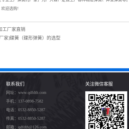
欢迎选购!
加工厂家直销
簧厂家]碟簧（碟形弹簧）的选型
联系我们
关注微信客服
网址：www.qdfdth.com
手机：137-0898-7582
电话：0532-8850-5287
传真：0532-8850-5287
邮箱：qdfdth@126.com