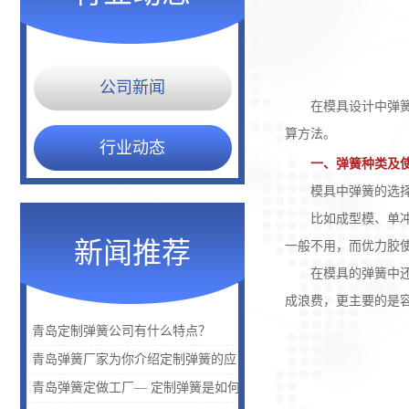
公司新闻
在模具设计中弹簧的
算方法。
行业动态
一、弹簧种类及
模具中弹簧的选择需
比如成型模、单冲模
新闻推荐
一般不用，而优力胶
在模具的弹簧中还有
成浪费，更主要的是
青岛定制弹簧公司有什么特点？
青岛弹簧厂家为你介绍定制弹簧的应
用是什么？
青岛弹簧定做工厂— 定制弹簧是如何